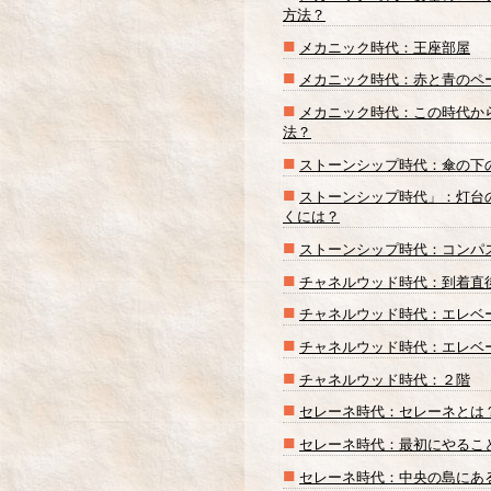
方法？
■
メカニック時代：王座部屋
■
メカニック時代：赤と青のペ
■
メカニック時代：この時代か
法？
■
ストーンシップ時代：傘の下
■
ストーンシップ時代」：灯台
くには？
■
ストーンシップ時代：コンパ
■
チャネルウッド時代：到着直
■
チャネルウッド時代：エレベ
■
チャネルウッド時代：エレベ
■
チャネルウッド時代：２階
■
セレーネ時代：セレーネとは
■
セレーネ時代：最初にやるこ
■
セレーネ時代：中央の島にあ