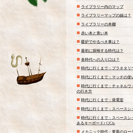
■
ライブラリー内のマップ
■
ライブラリーマップの線は？
■
ライブラリーの本棚
■
赤い本と青い本
■
暖炉でやるべき事は？
■
最初に探検する時代は？
■
各時代への入り口は？
■
時代に行くまで：プラネタリ
■
時代に行くまで：マッチの使
■
時代に行くまで：チャネルウ
の行き方
■
時代に行くまで：発電室
■
時代に行くまで：スペースシ
■
時代に行くまで：スペースシ
あるキーボードパズル
■
メカニック時代：要塞のロー