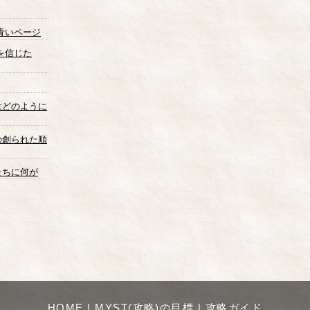
青いページ
を信じた
代はどのように
代の創られた順
弟たちに何が
HOME
|
MYST(攻略)の目標
|
攻略ガイド