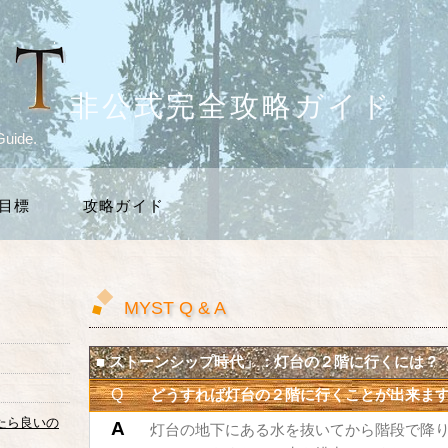
非公式完全攻略ガイド
Guide.
の目標
攻略ガイド
MYST Q & A
■ ストーンシップ時代」：灯台の２階に行くには？
Q
どうすれば灯台の２階に行くことが出来ま
たら良いの
A
灯台の地下にある水を抜いてから階段で降