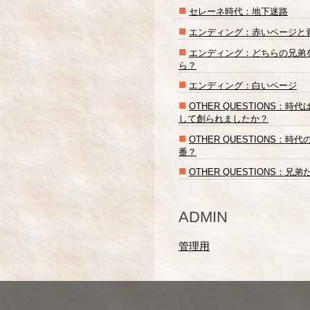
■
セレーネ時代：地下迷路
■
エンディング：赤いページと
■
エンディング：どちらの兄弟
ら？
■
エンディング：白いページ
■
OTHER QUESTIONS：時
して創られましたか？
■
OTHER QUESTIONS：時
番？
■
OTHER QUESTIONS：兄
ADMIN
管理用