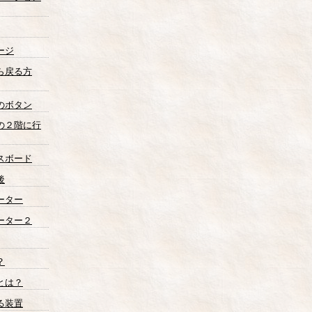
ージ
ら戻る方
のボタン
の２階に行
スボード
後
ーター
ーター２
？
とは？
る装置