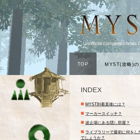
Unofficial complete cheats 
TOP
MYST(攻略)
INDEX
■
MYST到着直後には？
■
マーカースイッチ？
■
波止場にある隠し部屋？
■
ライブラリーで最初に何をし
でしょうか？