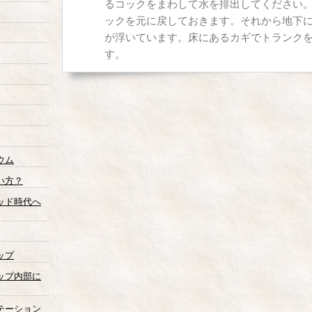
るコックをまわして水を排出してください
ックを元に戻しておきます。それから地下
が浮いています。床にあるカギでトランク
す。
ウム
い方？
ッド時代へ
ップ
ップ内部に
テーション