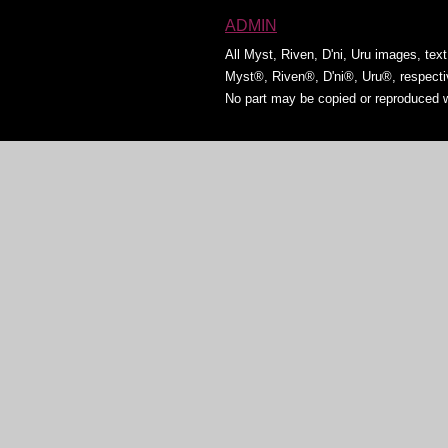
ADMIN
All Myst, Riven, D'ni, Uru images, tex
Myst®, Riven®, D'ni®, Uru®, respect
No part may be copied or reproduced w