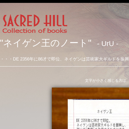
"ネイゲン王のノート"
- UrU -
・・・DE 2356年に86才で即位、ネイゲンは芸術家大ギルドを振興
文字が小さく感じる方は