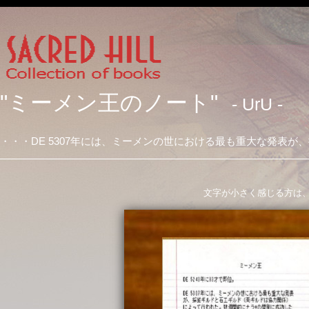
"ミーメン王のノート"
- UrU -
・・・DE 5307年には、ミーメンの世における最も重大な発表が
文字が小さく感じる方は