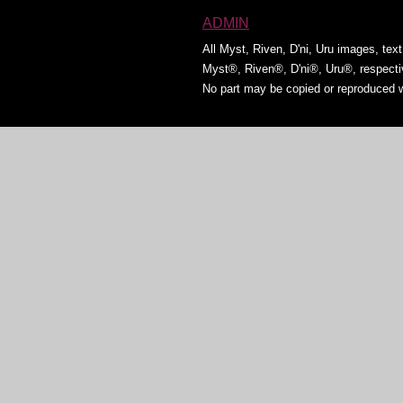
ADMIN
All Myst, Riven, D'ni, Uru images, tex
Myst®, Riven®, D'ni®, Uru®, respect
No part may be copied or reproduced w