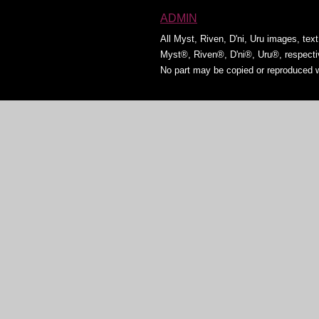
ADMIN
All Myst, Riven, D'ni, Uru images, tex
Myst®, Riven®, D'ni®, Uru®, respect
No part may be copied or reproduced w