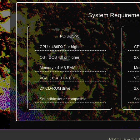
System Requireme
PC(DOS/V)
CPU：486DX2 or higher
CP
OS：DOS 4.0 or higher
2X
Memory：4 MB RAM
Me
VGA（６４０×４８０）
VG
2X CD-ROM drive
2X
Soundblaster or compatible
Sou
HOME
|
キャラク